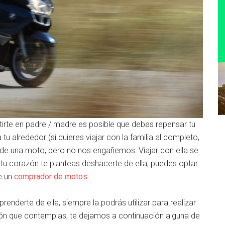
rtirte en padre / madre es posible que debas repensar tu
u alrededor (si quieres viajar con la familia al completo,
de una moto, pero no nos engañemos: Viajar con ella se
 tu corazón te planteas deshacerte de ella, puedes optar
de un
comprador de motos.
renderte de ella, siempre la podrás utilizar para realizar
ión que contemplas, te dejamos a continuación alguna de