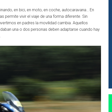
nando, en bici, en moto, en coche, autocaravana… En
as permite vivir el viaje de una forma diferente. Sin
vertimos en padres la movilidad cambia. Aquellos
ladaban una o dos personas deben adaptarse cuando hay
.