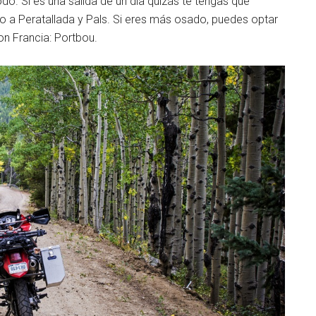
do. Si es una salida de un día quizás te tengas que
do a Peratallada y Pals. Si eres más osado, puedes optar
on Francia: Portbou.